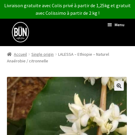
Livraison gratuite avec Colis privé à partir de 1,25kg et gratuit
avec Colissimo à partir de 2 kg !
Aller
Aller
Menu
à
au
la
contenu
COFFEE SHOP
navigation
POUR LES PRO
Accueil
Single origin
LALESSA – Ethiopie – Naturel
Anaérobie / citronnelle
ACHETER VOTRE
CAFÉ
Ouvrir
CONNAÎTRE LE CAFÉ
le
menu
CONTACT
enfant