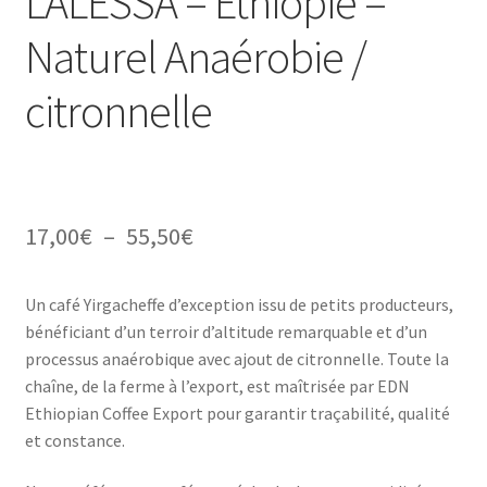
LALESSA – Ethiopie –
Naturel Anaérobie /
citronnelle
Plage
17,00
€
–
55,50
€
de
Un café Yirgacheffe d’exception issu de petits producteurs,
prix :
bénéficiant d’un terroir d’altitude remarquable et d’un
17,00€
processus anaérobique avec ajout de citronnelle. Toute la
chaîne, de la ferme à l’export, est maîtrisée par EDN
à
Ethiopian Coffee Export pour garantir traçabilité, qualité
55,50€
et constance.