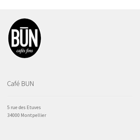
Les
options
peuvent
être
choisies
sur
la
page
du
produit
Café BUN
5 rue des Etuves
34000 Montpellier