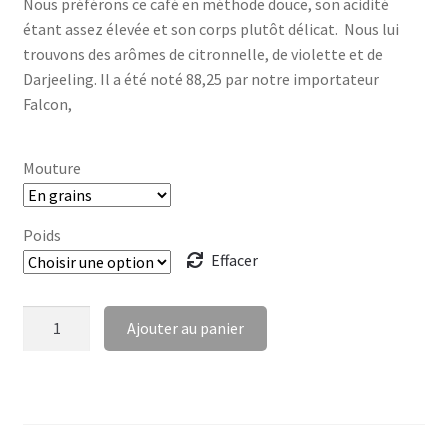
Nous préférons ce café en méthode douce, son acidité
étant assez élevée et son corps plutôt délicat. Nous lui
trouvons des arômes de citronnelle, de violette et de
Darjeeling. Il a été noté 88,25 par notre importateur
Falcon,
Mouture
Poids
Effacer
quantité
Ajouter au panier
de
LALESSA
-
Ethiopie
-