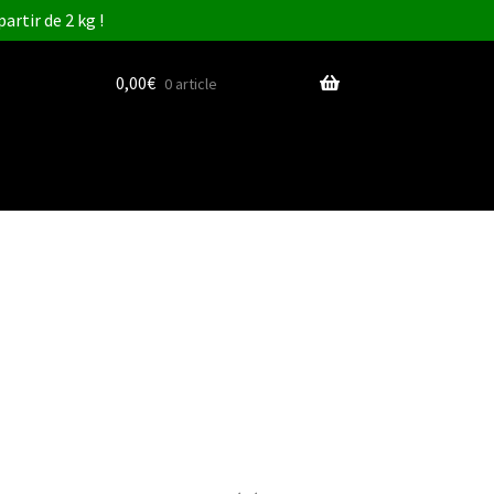
artir de 2 kg !
0,00
€
0 article