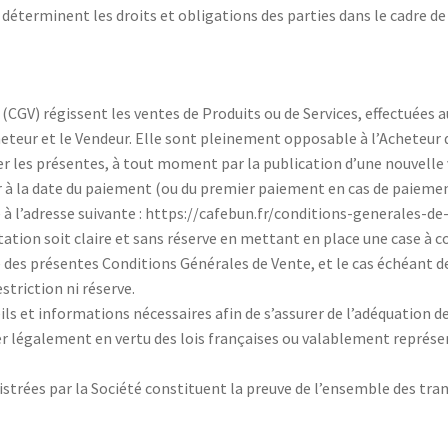
éterminent les droits et obligations des parties dans le cadre de 
GV) régissent les ventes de Produits ou de Services, effectuées au 
heteur et le Vendeur. Elle sont pleinement opposable à l’Acheteur
ier les présentes, à tout moment par la publication d’une nouvelle 
ur à la date du paiement (ou du premier paiement en cas de paiem
é à l’adresse suivante : https://cafebun.fr/conditions-generales-de
tion soit claire et sans réserve en mettant en place une case à coc
 des présentes Conditions Générales de Vente, et le cas échéant de
estriction ni réserve.
ils et informations nécessaires afin de s’assurer de l’adéquation de 
er légalement en vertu des lois françaises ou valablement représ
strées par la Société constituent la preuve de l’ensemble des tra