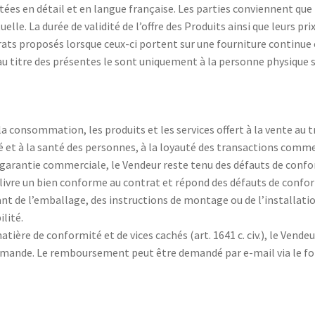
es en détail et en langue française. Les parties conviennent que 
elle. La durée de validité de l’offre des Produits ainsi que leurs prix
rats proposés lorsque ceux-ci portent sur une fourniture continue o
s au titre des présentes le sont uniquement à la personne physiqu
a consommation, les produits et les services offert à la vente au
té et à la santé des personnes, à la loyauté des transactions comme
ntie commerciale, le Vendeur reste tenu des défauts de conformi
livre un bien conforme au contrat et répond des défauts de conform
 de l’emballage, des instructions de montage ou de l’installation
ilité.
ère de conformité et de vices cachés (art. 1641 c. civ.), le Vend
mande. Le remboursement peut être demandé par e-mail via le for