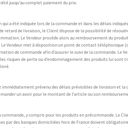
ciété jusqu’au complet paiement du prix.
son qui a été indiquée lors de la commande et dans les délais indiqu
 retard de livraison, le Client dispose de la possibilité de résoud
nsommation. Le Vendeur procède alors au remboursement du produit et
. Le Vendeur met à disposition un point de contact téléphonique (
firmation de commande afin d’assurer le suivi de la commande. Le V
es risques de perte ou d’endommagement des produits lui sont tran
livré.
rez immédiatement prévenu des délais prévisibles de livraison et l
demander un avoir pour le montant de l’article ou son remboursem
 commande, y compris pour les produits en précommande. Le Clien
es par des banques domiciliées hors de France doivent obligatoir