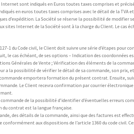
te Internet sont indiqués en Euros toutes taxes comprises et préc
ndiqués en euros toutes taxes comprises avec le détail de la TVA et
es d’expédition. La Société se réserve la possibilité de modifier se
 sites Internet de la Société sont à la charge du Client. Le cas éc
7-1 du Code civil, le Client doit suivre une série d’étapes pour co
it, le cas échéant, de ses options – Indication des coordonnées ess
ions Générales de Vente ; Vérification des éléments de la command
r a la possibilité de vérifier le détail de sa commande, son prix, et
commande emportera formation du présent contrat. Ensuite, suivi
commande. Le Client recevra confirmation par courrier électroniqu
rmant.
commande de la possibilité d’identifier d’éventuelles erreurs comm
n du contrat est la langue française.
de, des détails de la commande, ainsi que des factures est effectu
e conformément aux dispositions de l’article 1360 du code civil. C