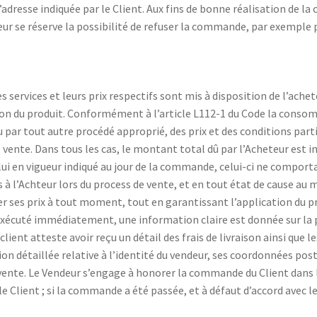
à l’adresse indiquée par le Client. Aux fins de bonne réalisation de 
deur se réserve la possibilité de refuser la commande, par exempl
s services et leurs prix respectifs sont mis à disposition de l’achete
tion du produit. Conformément à l’article L112-1 du Code la cons
 par tout autre procédé approprié, des prix et des conditions parti
 vente. Dans tous les cas, le montant total dû par l’Acheteur est i
ui en vigueur indiqué au jour de la commande, celui-ci ne comportan
s à l’Achteur lors du process de vente, et en tout état de cause 
fier ses prix à tout moment, tout en garantissant l’application du
 exécuté immédiatement, une information claire est donnée sur la
 client atteste avoir reçu un détail des frais de livraison ainsi que 
ion détaillée relative à l’identité du vendeur, ses coordonnées pos
 vente. Le Vendeur s’engage à honorer la commande du Client dans 
 Client ; si la commande a été passée, et à défaut d’accord avec le 