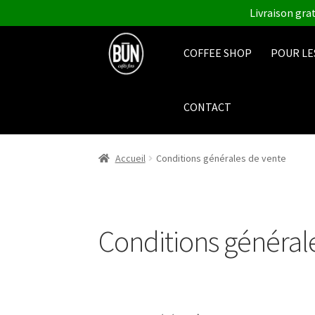
Livraison grat
Aller
Aller
à
au
COFFEE SHOP
POUR LE
la
contenu
navigation
CONTACT
Accueil
Conditions générales de vente
Conditions général